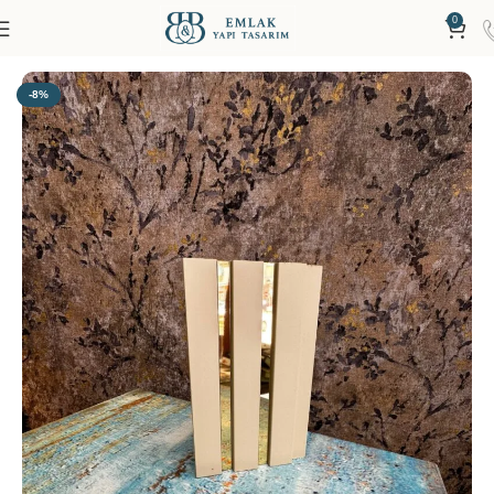
0
Ana Sayfa
Duvar Lambiri
Ahşap Lambiriler
-8%