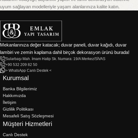
uyum sağlayan modelleriyle yaşam alanlarınıza kalite katın.
Mekanlarınıza değer katacak; duvar paneli, duvar kağıdı, duvar
lambiri ve zemin kaplama dahil birçok dekorasyon ürünü burada!
Sularbaşı Mah. İmam Hatip Sk. Numara: 19/A Merkez/SİVAS
+90 532 209 82 50
> WhatsApp Canlı Destek <
Kurumsal
Banka Bilgilerimiz
Hakkımızda
İletişim
Gizlilik Politikası
Mesafeli Satış Sözleşmesi
Müşteri Hizmetleri
Canlı Destek