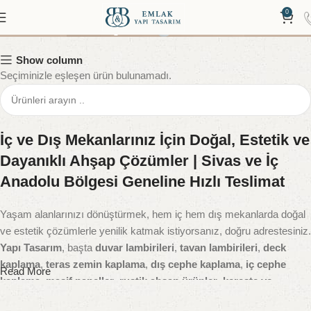
Zemin Kaplamaları
0
Show column
Seçiminizle eşleşen ürün bulunamadı.
İç ve Dış Mekanlarınız İçin Doğal, Estetik ve
Dayanıklı Ahşap Çözümler | Sivas ve İç
Anadolu Bölgesi Geneline Hızlı Teslimat
Yaşam alanlarınızı dönüştürmek, hem iç hem dış mekanlarda doğal
ve estetik çözümlerle yenilik katmak istiyorsanız, doğru adrestesiniz.
Yapı Tasarım
, başta
duvar lambirileri
,
tavan lambirileri
,
deck
kaplama
,
teras zemin kaplama
,
dış cephe kaplama
,
iç cephe
Read More
kaplama
,
masif paneller
,
rustik ahşap ürünler
,
kereste ve
yardımcı yapı malzemeleri
gibi geniş ürün gamıyla yapı sektörüne