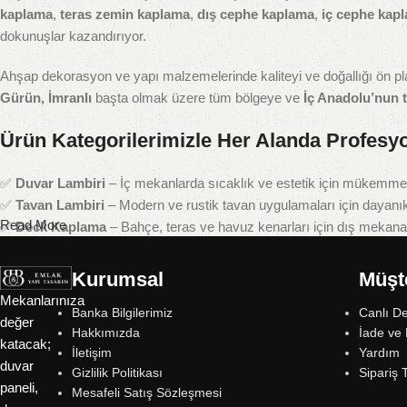
kaplama
,
teras zemin kaplama
,
dış cephe kaplama
,
iç cephe kap
dokunuşlar kazandırıyor.
Ahşap dekorasyon ve yapı malzemelerinde kaliteyi ve doğallığı ön p
Gürün, İmranlı
başta olmak üzere tüm bölgeye ve
İç Anadolu’nun
Ürün Kategorilerimizle Her Alanda Profesy
✅
Duvar Lambiri
– İç mekanlarda sıcaklık ve estetik için mükemme
✅
Tavan Lambiri
– Modern ve rustik tavan uygulamaları için dayanık
Read More
✅
Deck Kaplama
– Bahçe, teras ve havuz kenarları için dış mekana 
✅
Teras Zemin Kaplama
– Suya, güneşe ve darbeye dayanıklı dış 
✅
Dış Cephe Kaplama
– Doğal ahşap görünümüyle dış cephelerde m
Kurumsal
Müşte
✅
İç Cephe Kaplama
– Evinize sıcaklık katan iç cephe dekorasyon 
Mekanlarınıza
Banka Bilgilerimiz
Canlı D
✅
Masif Panel
– Mobilya ve iç dekorasyon projeleri için yüksek kalite
değer
Hakkımızda
İade ve 
✅
Rustik Ürünler
– Ahşabın doğal ve yaşanmış dokusunu yansıtan de
katacak;
İletişim
Yardım
✅
Kereste ve Konstrüksiyon Malzemeleri
– İnşaat ve yapı sektörün
duvar
Gizlilik Politikası
Sipariş 
paneli,
Mesafeli Satış Sözleşmesi