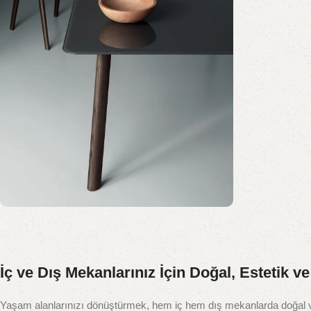
Tüm Duvar Panellerinde
%15 indirim
İç ve Dış Mekanlarınız İçin Doğal, Estetik 
Şimdi Alışveriş Yap
Yaşam alanlarınızı dönüştürmek, hem iç hem dış mekanlarda doğal ve 