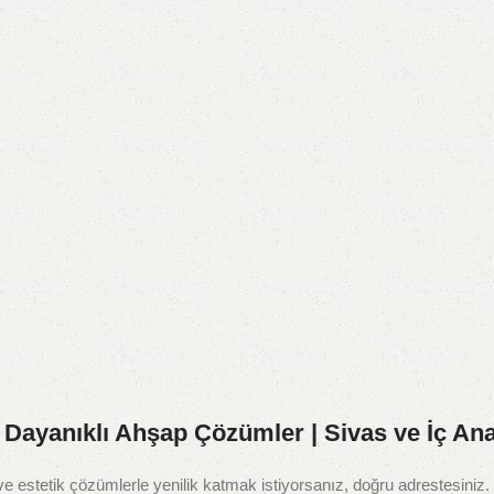
ve Dayanıklı Ahşap Çözümler | Sivas ve İç An
estetik çözümlerle yenilik katmak istiyorsanız, doğru adrestesiniz.