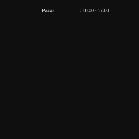
Pazar
: 10:00 - 17:00
bi
İç Anadolu illerine
doğrudan teslimat ve yerinde hizmet imkanı
sevkiyat avantajı sağlıyoruz.