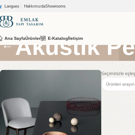
Langues
Hakkımızda
Showrooms
Akustik Pe
Ana Sayfa
Ürünler
E-Katalog
İletişim
Seçiminizle eşle