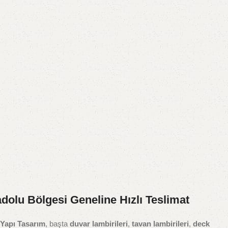
adolu Bölgesi Geneline Hızlı Teslimat
Yapı Tasarım
, başta
duvar lambirileri
,
tavan lambirileri
,
deck