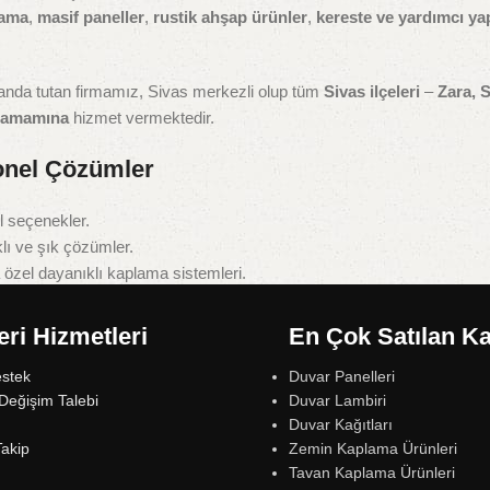
lama
,
masif paneller
,
rustik ahşap ürünler
,
kereste ve yardımcı ya
landa tutan firmamız, Sivas merkezli olup tüm
Sivas ilçeleri
–
Zara, S
 tamamına
hizmet vermektedir.
onel Çözümler
l seçenekler.
lı ve şık çözümler.
özel dayanıklı kaplama sistemleri.
mekan zemin çözümleri.
odern ve kalıcı uygulamalar.
ri Hizmetleri
En Çok Satılan Ka
çözümleri.
estek
Duvar Panelleri
li masif ahşap paneller.
Değişim Talebi
Duvar Lambiri
koratif ürünler.
Duvar Kağıtları
e özel taşıyıcı ve destek ürünleri.
Takip
Zemin Kaplama Ürünleri
Tavan Kaplama Ürünleri