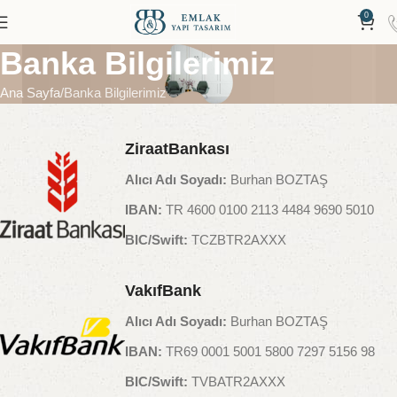
0
Banka Bilgilerimiz
Ana Sayfa
Banka Bilgilerimiz
ZiraatBankası
Alıcı Adı Soyadı:
Burhan BOZTAŞ
IBAN:
TR 4600 0100 2113 4484 9690 5010
BIC/Swift:
TCZBTR2AXXX
VakıfBank
Alıcı Adı Soyadı:
Burhan BOZTAŞ
IBAN:
TR69 0001 5001 5800 7297 5156 98
BIC/Swift:
TVBATR2AXXX