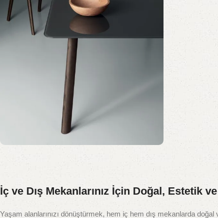
Tüm Duvar Panellerinde
%15 indirim
İç ve Dış Mekanlarınız İçin Doğal, Estetik 
Şimdi Alışveriş Yap
Yaşam alanlarınızı dönüştürmek, hem iç hem dış mekanlarda doğal ve 