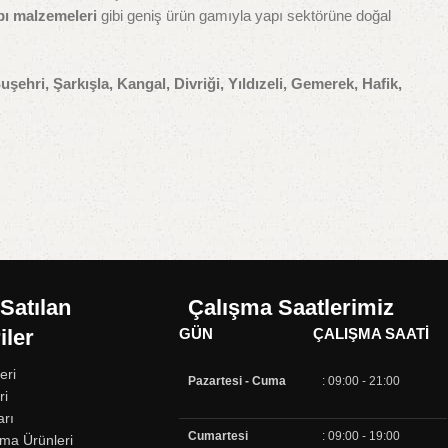
pı malzemeleri
gibi geniş ürün gamıyla yapı sektörüne doğal
uşehri, Şarkışla, Kangal, Divriği, Yıldızeli, Gemerek, Hafik,
Satılan
Çalışma Saatlerimiz
iler
GÜN
ÇALIŞMA SAATI
eri
Pazartesi - Cuma
: 09:00 - 21:00
ri
arı
Cumartesi
: 09:00 - 19:00
ma Ürünleri