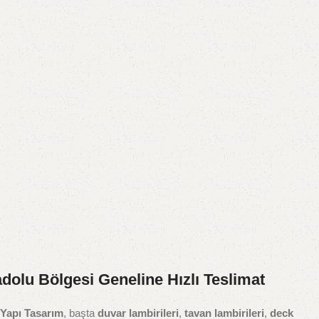
adolu Bölgesi Geneline Hızlı Teslimat
Yapı Tasarım
, başta
duvar lambirileri
,
tavan lambirileri
,
deck