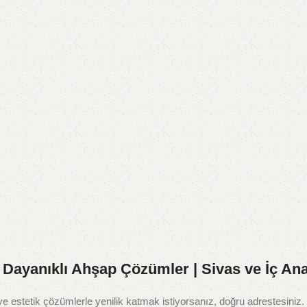
ve Dayanıklı Ahşap Çözümler | Sivas ve İç An
estetik çözümlerle yenilik katmak istiyorsanız, doğru adrestesiniz.