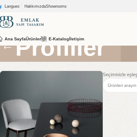
Langues
Hakkımızda
Showrooms
Profiller
Ana Sayfa
Ürünler
E-Katalog
İletişim
Seçiminizle eşle