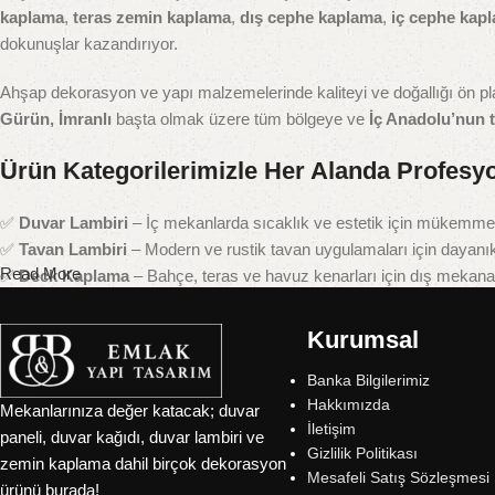
kaplama
,
teras zemin kaplama
,
dış cephe kaplama
,
iç cephe kap
dokunuşlar kazandırıyor.
Ahşap dekorasyon ve yapı malzemelerinde kaliteyi ve doğallığı ön p
Gürün, İmranlı
başta olmak üzere tüm bölgeye ve
İç Anadolu’nun
Ürün Kategorilerimizle Her Alanda Profesy
✅
Duvar Lambiri
– İç mekanlarda sıcaklık ve estetik için mükemme
✅
Tavan Lambiri
– Modern ve rustik tavan uygulamaları için dayanık
Read More
✅
Deck Kaplama
– Bahçe, teras ve havuz kenarları için dış mekana 
✅
Teras Zemin Kaplama
– Suya, güneşe ve darbeye dayanıklı dış 
✅
Dış Cephe Kaplama
– Doğal ahşap görünümüyle dış cephelerde m
Kurumsal
✅
İç Cephe Kaplama
– Evinize sıcaklık katan iç cephe dekorasyon 
Banka Bilgilerimiz
✅
Masif Panel
– Mobilya ve iç dekorasyon projeleri için yüksek kalite
Hakkımızda
✅
Rustik Ürünler
– Ahşabın doğal ve yaşanmış dokusunu yansıtan de
Mekanlarınıza değer katacak; duvar
İletişim
✅
Kereste ve Konstrüksiyon Malzemeleri
– İnşaat ve yapı sektörün
paneli, duvar kağıdı, duvar lambiri ve
Gizlilik Politikası
zemin kaplama dahil birçok dekorasyon
Mesafeli Satış Sözleşmesi
ürünü burada!