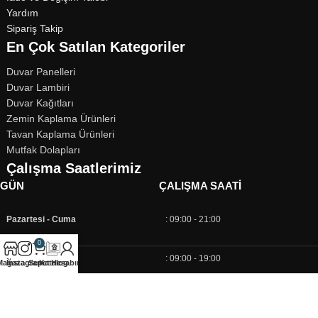
Yardım
Sipariş Takip
En Çok Satılan Kategoriler
Duvar Panelleri
Duvar Lambiri
Duvar Kağıtları
Zemin Kaplama Ürünleri
Tavan Kaplama Ürünleri
Mutfak Dolapları
Çalışma Saatlerimiz
GÜN
ÇALIŞMA SAATI
Pazartesi - Cuma
: 09:00 - 21:00
0
Cumartesi
: 09:00 - 19:00
Mağaza
İnstagram
Sepet
Katalog
Hesabım
Pazar
: 10:00 - 17:00