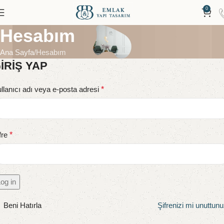
0
Hesabım
Ana Sayfa
Hesabım
IRIŞ YAP
llanıcı adı veya e-posta adresi
*
fre
*
og in
Beni Hatırla
Şifrenizi mi unuttun