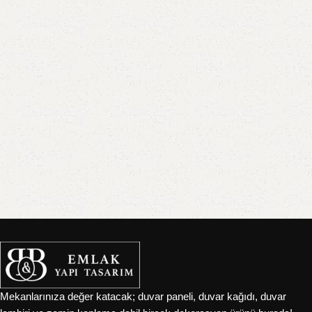
doğal dokunuşlar kazandırıyor.
Ahşap dekorasyon ve yapı malzemelerinde kaliteyi ve doğallığı ön
planda tutan firmamız, Sivas merkezli olup tüm
Sivas ilçeleri
–
Zara, Suşehri, Şarkışla, Kangal, Divriği, Yıldızeli, Gemerek,
Hafik, Gürün, İmranlı
başta olmak üzere tüm bölgeye ve
İç
Anadolu’nun tamamına
hizmet vermektedir.
Ürün Kategorilerimizle Her Alanda
Profesyonel Çözümler
✅
Duvar Lambiri
– İç mekanlarda sıcaklık ve estetik için
mükemmel seçenekler.
✅
Tavan Lambiri
– Modern ve rustik tavan uygulamaları için
dayanıklı ve şık çözümler.
✅
Deck Kaplama
– Bahçe, teras ve havuz kenarları için dış mekana
özel dayanıklı kaplama sistemleri.
✅
Teras Zemin Kaplama
– Suya, güneşe ve darbeye dayanıklı dış
Mekanlarınıza değer katacak; duvar paneli, duvar kağıdı, duvar
mekan zemin çözümleri.