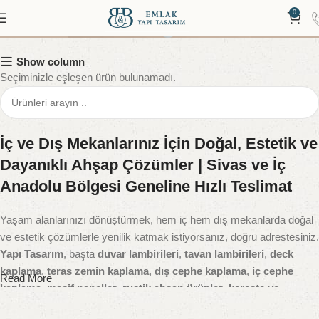
Duvar Çıtası
0
Show column
Seçiminizle eşleşen ürün bulunamadı.
İç ve Dış Mekanlarınız İçin Doğal, Estetik ve
Dayanıklı Ahşap Çözümler | Sivas ve İç
Anadolu Bölgesi Geneline Hızlı Teslimat
Yaşam alanlarınızı dönüştürmek, hem iç hem dış mekanlarda doğal
ve estetik çözümlerle yenilik katmak istiyorsanız, doğru adrestesiniz.
Yapı Tasarım
, başta
duvar lambirileri
,
tavan lambirileri
,
deck
kaplama
,
teras zemin kaplama
,
dış cephe kaplama
,
iç cephe
Read More
kaplama
,
masif paneller
,
rustik ahşap ürünler
,
kereste ve
yardımcı yapı malzemeleri
gibi geniş ürün gamıyla yapı sektörüne