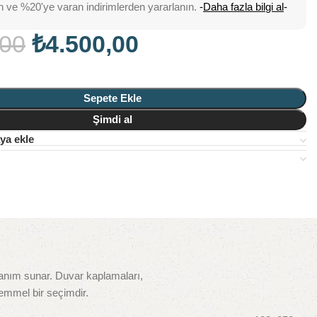
n ve %20'ye varan indirimlerden yararlanın.
-
Daha fazla bilgi al
-
,00
₺
4.500,00
Sepete Ekle
Şimdi al
ya ekle
lanım sunar. Duvar kaplamaları,
kemmel bir seçimdir.