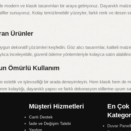
 modern ve klasik tasarımları bir araya getiriyoruz. Dayanıklı malze
tifler sunuyoruz. Kolay temizlenebilir yüzeyler, farklı renk ve desen s
ran Ürünler
a uygun dekoratif çözümleri keşfedin. Göz alıcı tasarımlar, kaliteli ma
ylıca inceleyebilir, güvenli ödeme yöntemleriyle kolayca satın alabilirsi
Uzun Ömürlü Kullanım
ile estetik ve işlevselliği bir arada deneyimleyin. Hem klasik hem d
nım kolaylığı, dayanıklı yapısı ve farklı dekorasyon stillerine uyum s
Müşteri Hizmetleri
En Çok 
Kategor
Canlı Destek
İade ve Değişim Talebi
Duvar Panell
Yardım