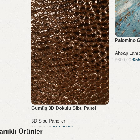
Palomino G
Ahşap Lambi
₺
5
₺
600,00
Sepete Ekl
Gümüş 3D Dokulu Sibu Panel
3D Sibu Paneller
₺
4.500,00
₺
5.000,00
nıklı Ürünler
Sepete Ekle