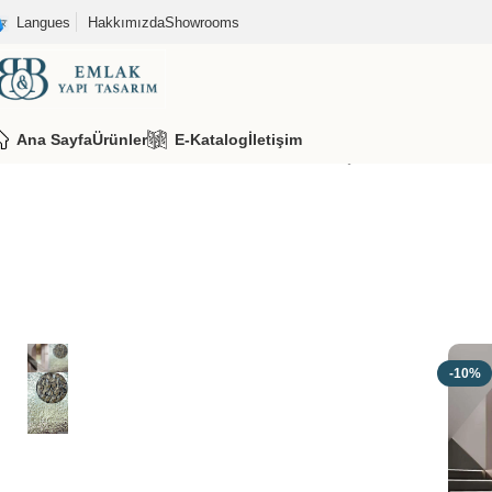
Langues
Hakkımızda
Showrooms
Ana Sayfa
Ürünler
E-Katalog
İletişim
Ana Sayfa
Duvar Panelleri
3D Sibu Paneller
Açık Gold Cam Gri De
-10%