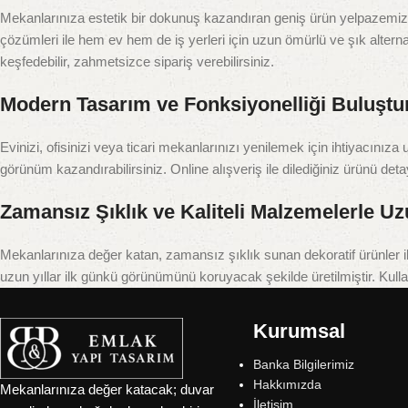
Mekanlarınıza estetik bir dokunuş kazandıran geniş ürün yelpazemizle
çözümleri ile hem ev hem de iş yerleri için uzun ömürlü ve şık alterna
keşfedebilir, zahmetsizce sipariş verebilirsiniz.
Modern Tasarım ve Fonksiyonelliği Buluştu
Evinizi, ofisinizi veya ticari mekanlarınızı yenilemek için ihtiyacınız
görünüm kazandırabilirsiniz. Online alışveriş ile dilediğiniz ürünü deta
Zamansız Şıklık ve Kaliteli Malzemelerle 
Mekanlarınıza değer katan, zamansız şıklık sunan dekoratif ürünler 
uzun yıllar ilk günkü görünümünü koruyacak şekilde üretilmiştir. Kulla
Kurumsal
Banka Bilgilerimiz
Hakkımızda
Mekanlarınıza değer katacak; duvar
İletişim