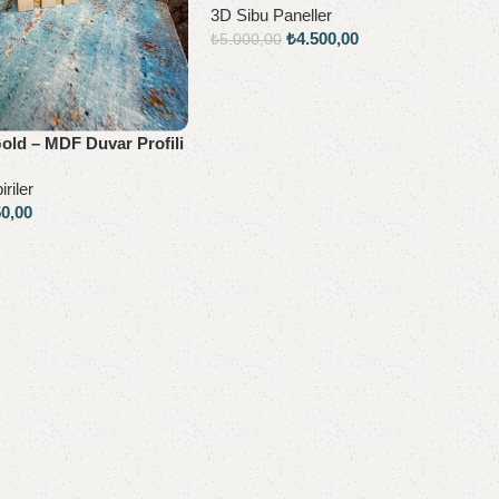
3D Sibu Paneller
₺
4.500,00
₺
5.000,00
Sepete Ekle
old – MDF Duvar Profili
riler
50,00
e