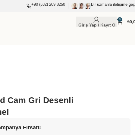
+90 (532) 209 8250
Bir uzmanla iletişime geç
0
₺
0,
Giriş Yap / Kayıt Ol
d Cam Gri Desenli
nel
ampanya Fırsatı!