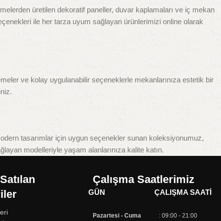
melerden üretilen dekoratif paneller, duvar kaplamaları ve iç mekan
eçenekleri ile her tarza uyum sağlayan ürünlerimizi online olarak
lzemeler ve kolay uygulanabilir seçeneklerle mekanlarınıza estetik bir
niz.
e modern tasarımlar için uygun seçenekler sunan koleksiyonumuz,
ağlayan modelleriyle yaşam alanlarınıza kalite katın.
Satılan
Çalışma Saatlerimiz
iler
GÜN
ÇALIŞMA SAATI
eri
Pazartesi - Cuma
: 09:00 - 21:00