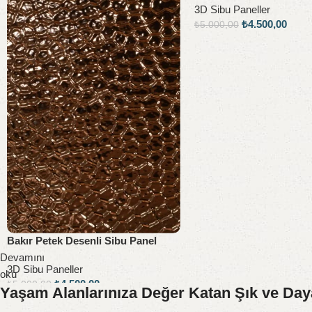
3D Sibu Paneller
₺
4.500,00
₺
5.000,00
Sepete Ekle
Bakır Petek Desenli Sibu Panel
Devamını
3D Sibu Paneller
oku
₺
4.500,00
₺
5.000,00
Yaşam Alanlarınıza Değer Katan Şık ve Daya
Sepete Ekle