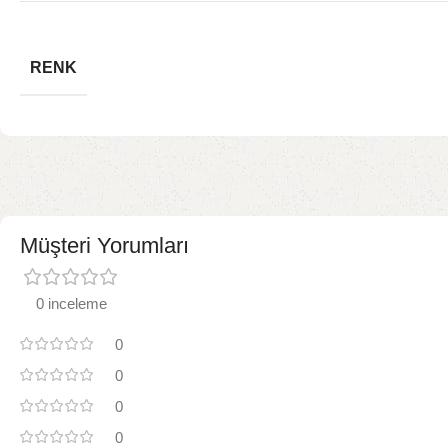
RENK
Müşteri Yorumları
0 inceleme
0
0
0
0