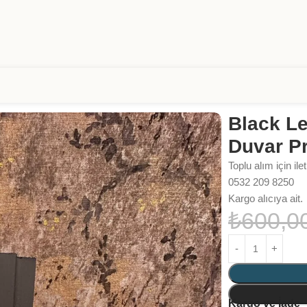
DF Duvar Profili
Black L
Duvar Pr
Toplu alım için ile
0532 209 8250
Kargo alıcıya ait.
₺
600,0
Kargo ve İade