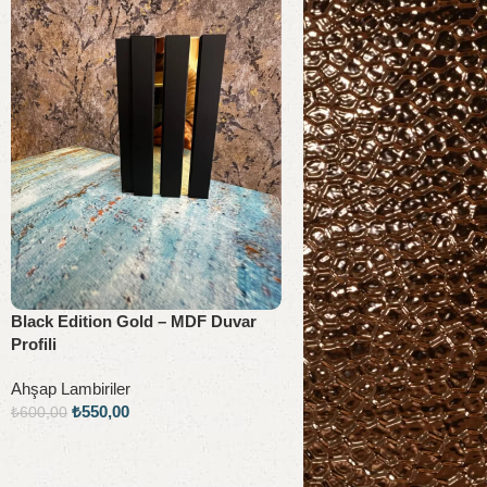
Black Edition Gold – MDF Duvar
Profili
Ahşap Lambiriler
₺
550,00
₺
600,00
Sepete Ekle