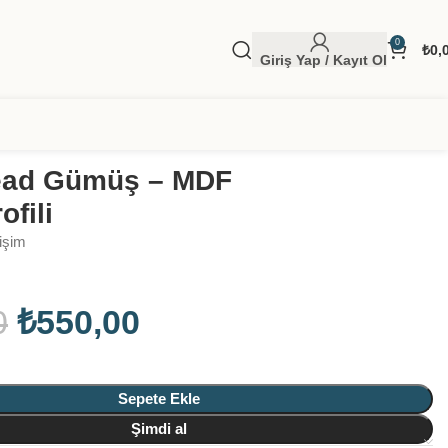
0
₺
0,
Giriş Yap / Kayıt Ol
ead Gümüş – MDF
ofili
tişim
0
₺
550,00
Sepete Ekle
Şimdi al