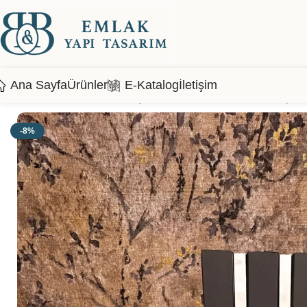
Ana Sayfa
Ürünler
E-Katalog
İletişim
Ana Sayfa
Duvar Lambiri
Ahşap Lambiriler
Black Lead Gümüş – M
-8%