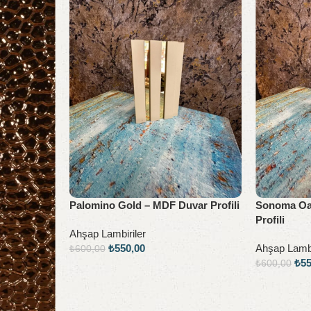
Palomino Gold – MDF Duvar Profili
Sonoma Oa
Profili
Ahşap Lambiriler
₺
550,00
Ahşap Lambi
₺
600,00
₺
5
₺
600,00
Sepete Ekle
Sepete Ekl