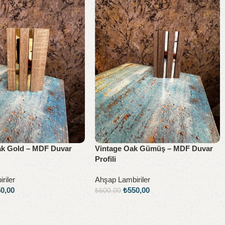
k Gold – MDF Duvar
Vintage Oak Gümüş – MDF Duvar
Profili
riler
Ahşap Lambiriler
50,00
₺
550,00
₺
600,00
e
Sepete Ekle