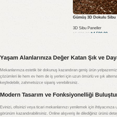
Gümüş 3D Dokulu Sibu 
3D Sibu Paneller
₺
4.500,00
₺
5.000,00
Sepete Ekle
Yaşam Alanlarınıza Değer Katan Şık ve Daya
Mekanlarınıza estetik bir dokunuş kazandıran geniş ürün yelpazemizle
çözümleri ile hem ev hem de iş yerleri için uzun ömürlü ve şık alterna
keşfedebilir, zahmetsizce sipariş verebilirsiniz.
Modern Tasarım ve Fonksiyonelliği Buluştu
Evinizi, ofisinizi veya ticari mekanlarınızı yenilemek için ihtiyacınız
görünüm kazandırabilirsiniz. Online alışveriş ile dilediğiniz ürünü deta