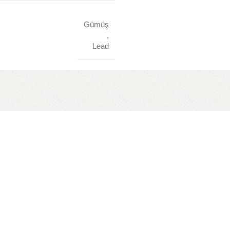
Gümüş
,
Lead