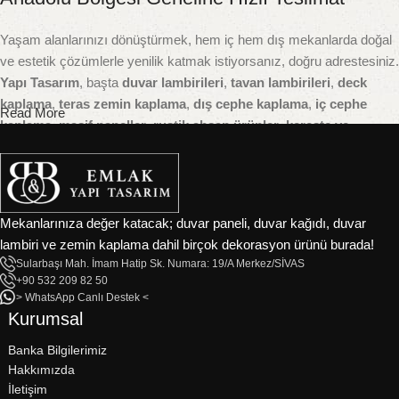
Yaşam alanlarınızı dönüştürmek, hem iç hem dış mekanlarda doğal
ve estetik çözümlerle yenilik katmak istiyorsanız, doğru adrestesiniz.
Yapı Tasarım
, başta
duvar lambirileri
,
tavan lambirileri
,
deck
kaplama
,
teras zemin kaplama
,
dış cephe kaplama
,
iç cephe
Read More
kaplama
,
masif paneller
,
rustik ahşap ürünler
,
kereste ve
yardımcı yapı malzemeleri
gibi geniş ürün gamıyla yapı sektörüne
doğal dokunuşlar kazandırıyor.
Ahşap dekorasyon ve yapı malzemelerinde kaliteyi ve doğallığı ön
Mekanlarınıza değer katacak; duvar paneli, duvar kağıdı, duvar
planda tutan firmamız, Sivas merkezli olup tüm
Sivas ilçeleri
–
lambiri ve zemin kaplama dahil birçok dekorasyon ürünü burada!
Zara, Suşehri, Şarkışla, Kangal, Divriği, Yıldızeli, Gemerek,
Sularbaşı Mah. İmam Hatip Sk. Numara: 19/A Merkez/SİVAS
Hafik, Gürün, İmranlı
başta olmak üzere tüm bölgeye ve
İç
+90 532 209 82 50
Anadolu’nun tamamına
hizmet vermektedir.
> WhatsApp Canlı Destek <
Kurumsal
Ürün Kategorilerimizle Her Alanda
Banka Bilgilerimiz
Profesyonel Çözümler
Hakkımızda
İletişim