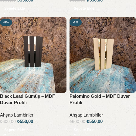
₺
600,00
₺
600,00
Sepete Ekle
Sepete Ekle
-8%
-8%
Black Lead Gümüş – MDF
Palomino Gold – MDF Duvar
Duvar Profili
Profili
Ahşap Lambiriler
Ahşap Lambiriler
₺
550,00
₺
550,00
₺
600,00
₺
600,00
Sepete Ekle
Sepete Ekle