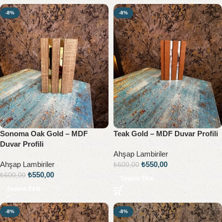
-8%
-8%
Sonoma Oak Gold – MDF
Teak Gold – MDF Duvar Profili
Duvar Profili
Ahşap Lambiriler
Ahşap Lambiriler
₺
550,00
₺
600,00
₺
550,00
₺
600,00
Sepete Ekle
Sepete Ekle
-8%
-8%