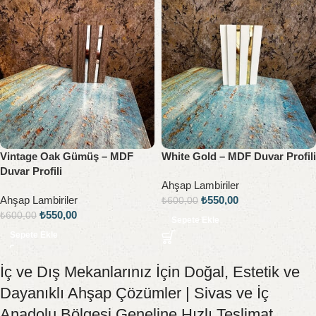
Vintage Oak Gümüş – MDF
White Gold – MDF Duvar Profili
Duvar Profili
Ahşap Lambiriler
Ahşap Lambiriler
₺
550,00
₺
600,00
₺
550,00
₺
600,00
Sepete Ekle
Sepete Ekle
İç ve Dış Mekanlarınız İçin Doğal, Estetik ve
Dayanıklı Ahşap Çözümler | Sivas ve İç
Anadolu Bölgesi Geneline Hızlı Teslimat