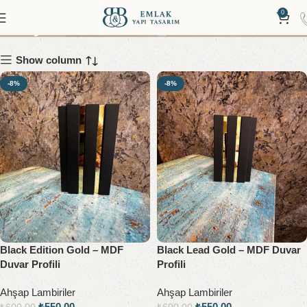
Ahşam Lambiri
0
Show column
-8%
-8%
Black Edition Gold – MDF
Black Lead Gold – MDF Duvar
Duvar Profili
Profili
Ahşap Lambiriler
Ahşap Lambiriler
₺
550,00
₺
550,00