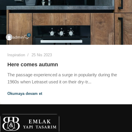
0
admin
Inspiration
25 Nis 2023
Here comes autumn
The passage experienced a surge in popularity during the
1960s when Letraset used it on their dry-tr...
Okumaya devam et