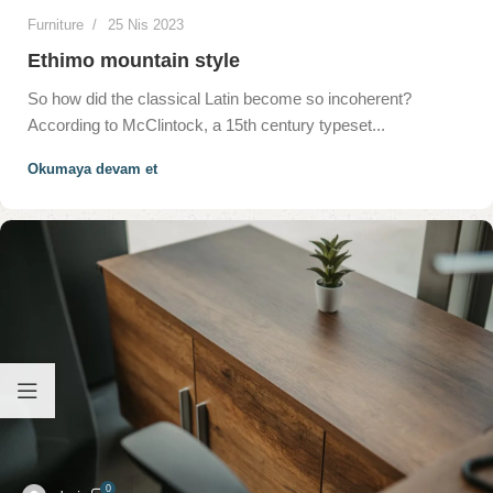
Furniture
25 Nis 2023
Ethimo mountain style
So how did the classical Latin become so incoherent?
According to McClintock, a 15th century typeset...
Okumaya devam et
0