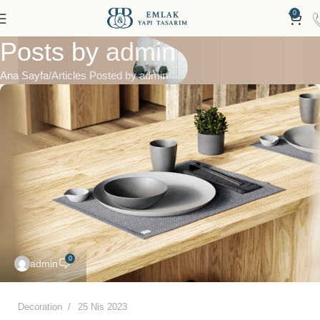
0
Posts by
admin
Ana Sayfa
Articles Posted by admin
0
admin
Decoration
25 Nis 2023