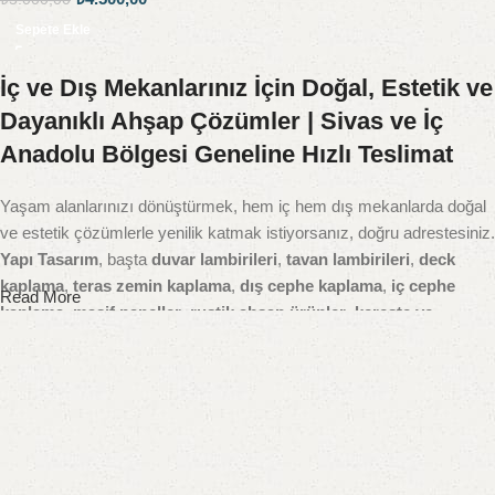
Sepete Ekle
İç ve Dış Mekanlarınız İçin Doğal, Estetik ve
Dayanıklı Ahşap Çözümler | Sivas ve İç
Anadolu Bölgesi Geneline Hızlı Teslimat
Yaşam alanlarınızı dönüştürmek, hem iç hem dış mekanlarda doğal
ve estetik çözümlerle yenilik katmak istiyorsanız, doğru adrestesiniz.
Yapı Tasarım
, başta
duvar lambirileri
,
tavan lambirileri
,
deck
kaplama
,
teras zemin kaplama
,
dış cephe kaplama
,
iç cephe
Read More
kaplama
,
masif paneller
,
rustik ahşap ürünler
,
kereste ve
yardımcı yapı malzemeleri
gibi geniş ürün gamıyla yapı sektörüne
doğal dokunuşlar kazandırıyor.
Ahşap dekorasyon ve yapı malzemelerinde kaliteyi ve doğallığı ön
planda tutan firmamız, Sivas merkezli olup tüm
Sivas ilçeleri
–
Zara, Suşehri, Şarkışla, Kangal, Divriği, Yıldızeli, Gemerek,
Hafik, Gürün, İmranlı
başta olmak üzere tüm bölgeye ve
İç