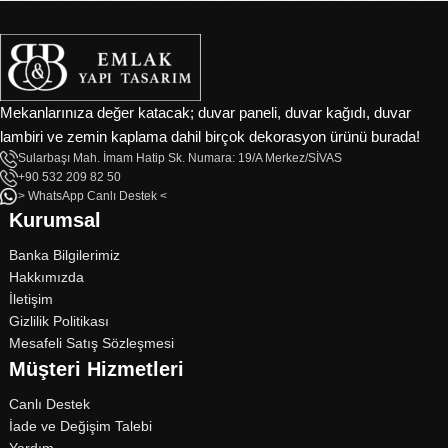
Anadolu’nun tamamına
hizmet vermektedir.
Ürün Kategorilerimizle Her Alanda
Profesyonel Çözümler
Mekanlarınıza değer katacak; duvar paneli, duvar kağıdı, duvar
lambiri ve zemin kaplama dahil birçok dekorasyon ürünü burada!
✅
Duvar Lambiri
– İç mekanlarda sıcaklık ve estetik için
Sularbaşı Mah. İmam Hatip Sk. Numara: 19/A Merkez/SİVAS
mükemmel seçenekler.
+90 532 209 82 50
✅
Tavan Lambiri
– Modern ve rustik tavan uygulamaları için
> WhatsApp Canlı Destek <
Kurumsal
dayanıklı ve şık çözümler.
✅
Deck Kaplama
– Bahçe, teras ve havuz kenarları için dış mekana
Banka Bilgilerimiz
özel dayanıklı kaplama sistemleri.
Hakkımızda
✅
Teras Zemin Kaplama
– Suya, güneşe ve darbeye dayanıklı dış
İletişim
mekan zemin çözümleri.
Gizlilik Politikası
✅
Dış Cephe Kaplama
– Doğal ahşap görünümüyle dış cephelerde
Mesafeli Satış Sözleşmesi
modern ve kalıcı uygulamalar.
Müşteri Hizmetleri
✅
İç Cephe Kaplama
– Evinize sıcaklık katan iç cephe dekorasyon
Canlı Destek
çözümleri.
İade ve Değişim Talebi
✅
Masif Panel
– Mobilya ve iç dekorasyon projeleri için yüksek