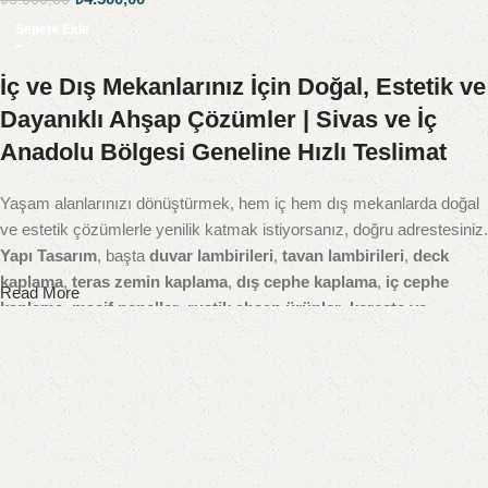
Sepete Ekle
İç ve Dış Mekanlarınız İçin Doğal, Estetik ve
Dayanıklı Ahşap Çözümler | Sivas ve İç
Anadolu Bölgesi Geneline Hızlı Teslimat
Yaşam alanlarınızı dönüştürmek, hem iç hem dış mekanlarda doğal
ve estetik çözümlerle yenilik katmak istiyorsanız, doğru adrestesiniz.
Yapı Tasarım
, başta
duvar lambirileri
,
tavan lambirileri
,
deck
kaplama
,
teras zemin kaplama
,
dış cephe kaplama
,
iç cephe
Read More
kaplama
,
masif paneller
,
rustik ahşap ürünler
,
kereste ve
yardımcı yapı malzemeleri
gibi geniş ürün gamıyla yapı sektörüne
doğal dokunuşlar kazandırıyor.
Ahşap dekorasyon ve yapı malzemelerinde kaliteyi ve doğallığı ön
planda tutan firmamız, Sivas merkezli olup tüm
Sivas ilçeleri
–
Zara, Suşehri, Şarkışla, Kangal, Divriği, Yıldızeli, Gemerek,
Hafik, Gürün, İmranlı
başta olmak üzere tüm bölgeye ve
İç