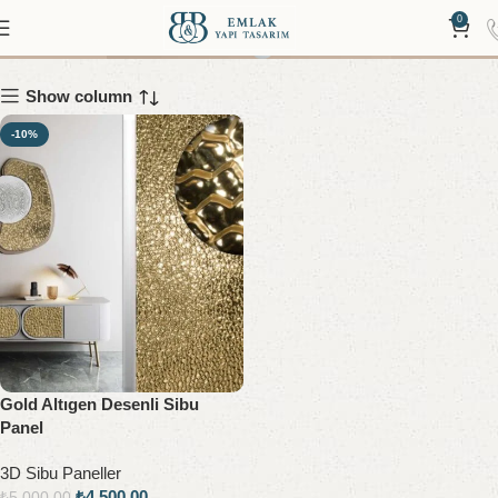
Bal
0
Show column
-10%
Gold Altıgen Desenli Sibu
Panel
3D Sibu Paneller
₺
4.500,00
₺
5.000,00