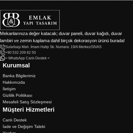
Anadolu’nun tamamına
hizmet vermektedir.
Ürün Kategorilerimizle Her Alanda
Profesyonel Çözümler
Mekanlarınıza değer katacak; duvar paneli, duvar kağıdı, duvar
lambiri ve zemin kaplama dahil birçok dekorasyon ürünü burada!
✅
Duvar Lambiri
– İç mekanlarda sıcaklık ve estetik için
Sularbaşı Mah. İmam Hatip Sk. Numara: 19/A Merkez/SİVAS
mükemmel seçenekler.
+90 532 209 82 50
✅
Tavan Lambiri
– Modern ve rustik tavan uygulamaları için
> WhatsApp Canlı Destek <
Kurumsal
dayanıklı ve şık çözümler.
✅
Deck Kaplama
– Bahçe, teras ve havuz kenarları için dış mekana
Banka Bilgilerimiz
özel dayanıklı kaplama sistemleri.
Hakkımızda
✅
Teras Zemin Kaplama
– Suya, güneşe ve darbeye dayanıklı dış
İletişim
mekan zemin çözümleri.
Gizlilik Politikası
✅
Dış Cephe Kaplama
– Doğal ahşap görünümüyle dış cephelerde
Mesafeli Satış Sözleşmesi
modern ve kalıcı uygulamalar.
Müşteri Hizmetleri
✅
İç Cephe Kaplama
– Evinize sıcaklık katan iç cephe dekorasyon
Canlı Destek
çözümleri.
İade ve Değişim Talebi
✅
Masif Panel
– Mobilya ve iç dekorasyon projeleri için yüksek